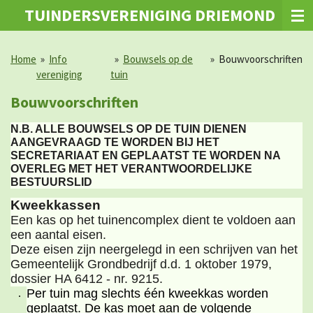
TUINDERSVERENIGING DRIEMOND
Ga
direct
naar
Home
»
Info
»
Bouwsels op de
»
Bouwvoorschriften
de
vereniging
tuin
hoofdinhoud
Bouwvoorschriften
N.B. ALLE BOUWSELS OP DE TUIN DIENEN
AANGEVRAAGD TE WORDEN BIJ HET
SECRETARIAAT EN GEPLAATST TE WORDEN NA
OVERLEG MET HET VERANTWOORDELIJKE
BESTUURSLID
Kweekkassen
Een kas op het tuinencomplex dient te voldoen aan
een aantal eisen.
Deze eisen zijn neergelegd in een schrijven van het
Gemeentelijk Grondbedrijf d.d. 1 oktober 1979,
dossier HA 6412 - nr. 9215.
Per tuin mag slechts één kweekkas worden
geplaatst. De kas moet aan de volgende