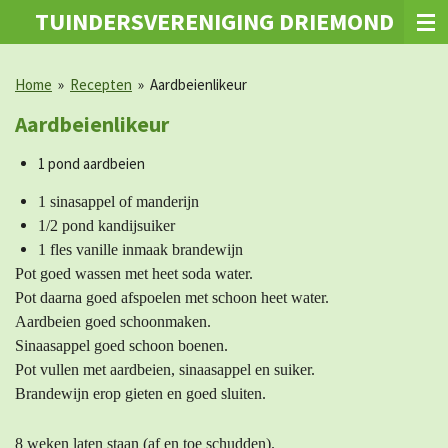
TUINDERSVERENIGING DRIEMOND
Ga
direct
naar
Home
»
Recepten
»
Aardbeienlikeur
de
hoofdinhoud
Aardbeienlikeur
1 pond aardbeien
1 sinasappel of manderijn
1/2 pond kandijsuiker
1 fles vanille inmaak brandewijn
Pot goed wassen met heet soda water.
Pot daarna goed afspoelen met schoon heet water.
Aardbeien goed schoonmaken.
Sinaasappel goed schoon boenen.
Pot vullen met aardbeien, sinaasappel en suiker.
Brandewijn erop gieten en goed sluiten.
8 weken laten staan (af en toe schudden).